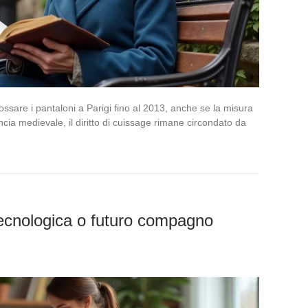
ossare i pantaloni a Parigi fino al 2013, anche se la misura
cia medievale, il diritto di cuissage rimane circondato da
 tecnologica o futuro compagno