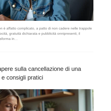
 è affatto complicato, a patto di non cadere nelle trappole
ità, gratuità dichiarata e pubblicità onnipresenti, il
rasforma in…
apere sulla cancellazione di una
 consigli pratici