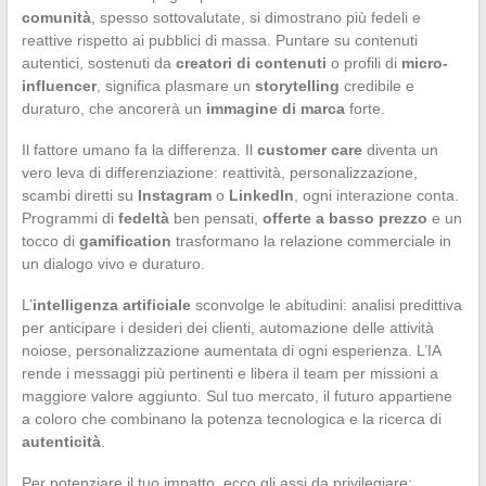
comunità
, spesso sottovalutate, si dimostrano più fedeli e
reattive rispetto ai pubblici di massa. Puntare su contenuti
autentici, sostenuti da
creatori di contenuti
o profili di
micro-
influencer
, significa plasmare un
storytelling
credibile e
duraturo, che ancorerà un
immagine di marca
forte.
Il fattore umano fa la differenza. Il
customer care
diventa un
vero leva di differenziazione: reattività, personalizzazione,
scambi diretti su
Instagram
o
LinkedIn
, ogni interazione conta.
Programmi di
fedeltà
ben pensati,
offerte a basso prezzo
e un
tocco di
gamification
trasformano la relazione commerciale in
un dialogo vivo e duraturo.
L’
intelligenza artificiale
sconvolge le abitudini: analisi predittiva
per anticipare i desideri dei clienti, automazione delle attività
noiose, personalizzazione aumentata di ogni esperienza. L’IA
rende i messaggi più pertinenti e libera il team per missioni a
maggiore valore aggiunto. Sul tuo mercato, il futuro appartiene
a coloro che combinano la potenza tecnologica e la ricerca di
autenticità
.
Per potenziare il tuo impatto, ecco gli assi da privilegiare: