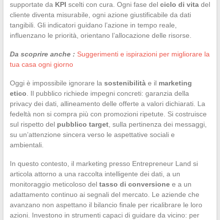
supportate da
KPI
scelti con cura. Ogni fase del
ciclo di vita
del
cliente diventa misurabile, ogni azione giustificabile da dati
tangibili. Gli indicatori guidano l’azione in tempo reale,
influenzano le priorità, orientano l’allocazione delle risorse.
Da scoprire anche :
Suggerimenti e ispirazioni per migliorare la
tua casa ogni giorno
Oggi è impossibile ignorare la
sostenibilità
e il
marketing
etico
. Il pubblico richiede impegni concreti: garanzia della
privacy dei dati, allineamento delle offerte a valori dichiarati. La
fedeltà non si compra più con promozioni ripetute. Si costruisce
sul rispetto del
pubblico target
, sulla pertinenza dei messaggi,
su un’attenzione sincera verso le aspettative sociali e
ambientali.
In questo contesto, il marketing presso Entrepreneur Land si
articola attorno a una raccolta intelligente dei dati, a un
monitoraggio meticoloso del
tasso di conversione
e a un
adattamento continuo ai segnali del mercato. Le aziende che
avanzano non aspettano il bilancio finale per ricalibrare le loro
azioni. Investono in strumenti capaci di guidare da vicino: per