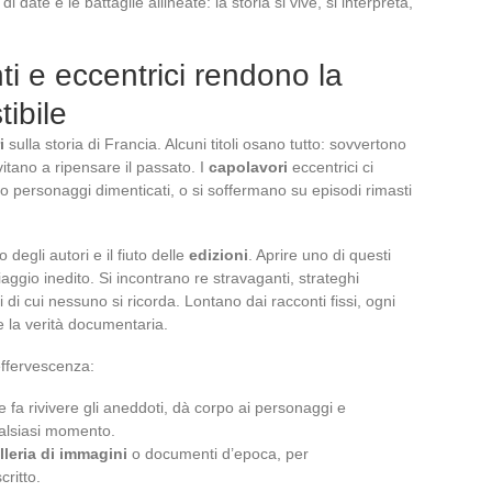
e di date e le battaglie allineate: la storia si vive, si interpreta,
ti e eccentrici rendono la
tibile
i
sulla storia di Francia. Alcuni titoli osano tutto: sovvertono
nvitano a ripensare il passato. I
capolavori
eccentrici ci
no personaggi dimenticati, o si soffermano su episodi rimasti
o degli autori e il fiuto delle
edizioni
. Aprire uno di questi
ggio inedito. Si incontrano re stravaganti, strateghi
i di cui nessuno si ricorda. Lontano dai racconti fissi, ogni
 la verità documentaria.
ffervescenza:
 fa rivivere gli aneddoti, dà corpo ai personaggi e
alsiasi momento.
lleria di immagini
o documenti d’epoca, per
critto.