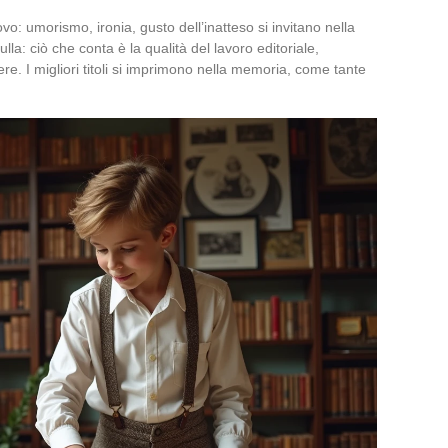
: umorismo, ironia, gusto dell’inatteso si invitano nella
la: ciò che conta è la qualità del lavoro editoriale,
ere. I migliori titoli si imprimono nella memoria, come tante