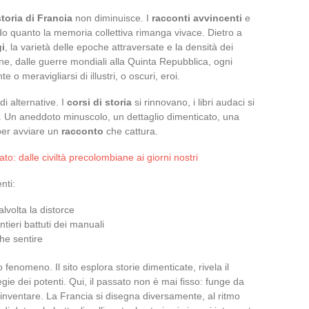
storia di Francia
non diminuisce. I
racconti avvincenti
e
ando quanto la memoria collettiva rimanga vivace. Dietro a
i
, la varietà delle epoche attraversate e la densità dei
e, dalle guerre mondiali alla Quinta Repubblica, ogni
 o meravigliarsi di illustri, o oscuri, eroi.
 alternative. I
corsi di storia
si rinnovano, i libri audaci si
e. Un aneddoto minuscolo, un dettaglio dimenticato, una
per avviare un
racconto
che cattura.
ato: dalle civiltà precolombiane ai giorni nostri
nti:
alvolta la distorce
tieri battuti dei manuali
he sentire
 fenomeno. Il sito esplora storie dimenticate, rivela il
gie dei potenti. Qui, il passato non è mai fisso: funge da
einventare. La Francia si disegna diversamente, al ritmo