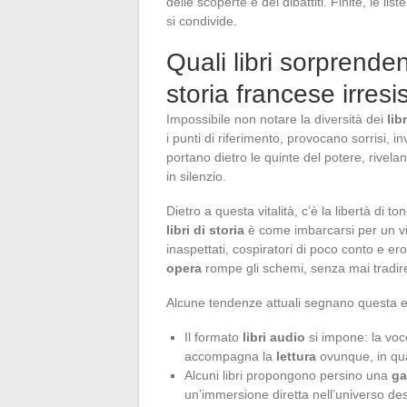
delle scoperte e dei dibattiti. Finite, le list
si condivide.
Quali libri sorprenden
storia francese irresis
Impossibile non notare la diversità dei
libr
i punti di riferimento, provocano sorrisi, i
portano dietro le quinte del potere, rivela
in silenzio.
Dietro a questa vitalità, c’è la libertà di ton
libri di storia
è come imbarcarsi per un via
inaspettati, cospiratori di poco conto e ero
opera
rompe gli schemi, senza mai tradire
Alcune tendenze attuali segnano questa e
Il formato
libri audio
si impone: la voce
accompagna la
lettura
ovunque, in qu
Alcuni libri propongono persino una
ga
un’immersione diretta nell’universo des