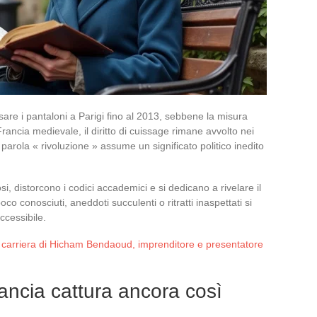
sare i pantaloni a Parigi fino al 2013, sebbene la misura
ancia medievale, il diritto di cuissage rimane avvolto nei
parola « rivoluzione » assume un significato politico inedito
osi, distorcono i codici accademici e si dedicano a rivelare il
co conosciuti, aneddoti succulenti o ritratti inaspettati si
ccessibile.
la carriera di Hicham Bendaoud, imprenditore e presentatore
rancia cattura ancora così