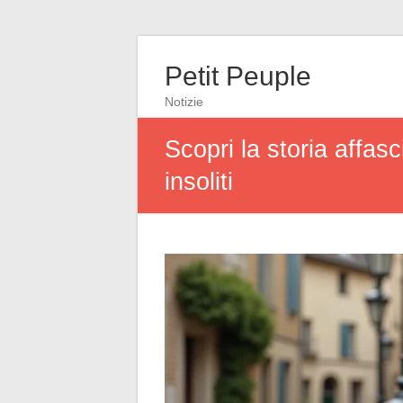
Petit Peuple
Notizie
Scopri la storia affas
insoliti