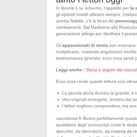
In libreria o su schermo, l’appetito per
la 
gli episodi insoliti attirano sempre, rivel
questa fedeltà, c’è la forza dei
personagg
cambiamenti. Dal Medioevo alla Rivoluzion
generazione attinge per decifrare il presente
Gli
appassionati di storia
non mancano di
moltiplicano, rivelando angolazioni inedit
testimonianza ignorata: ecco cosa serve 
Leggi anche :
Storia e segreti del cioccol
Ecco cosa rende queste letture così attrae
La piccola storia illumina la grande, e t
Voci originali emergono, lontano dai sen
I lettori vogliono comprendere, ma anc
racontemoi.fr illustra perfettamente questo
quotidiano degli sconosciuti come le strate
specchio, da laboratorio, da materia da r