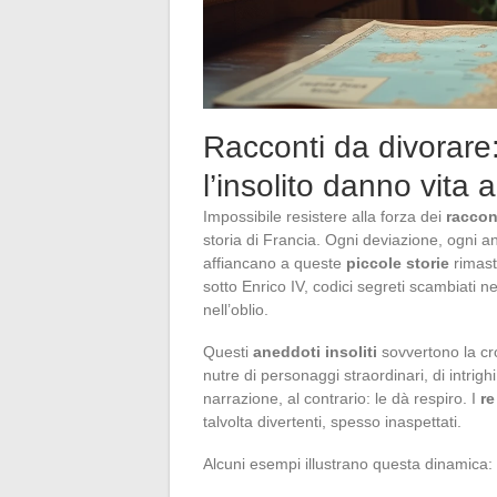
Racconti da divorare
l’insolito danno vita 
Impossibile resistere alla forza dei
raccon
storia di Francia. Ogni deviazione, ogni an
affiancano a queste
piccole storie
rimast
sotto Enrico IV, codici segreti scambiati n
nell’oblio.
Questi
aneddoti insoliti
sovvertono la cro
nutre di personaggi straordinari, di intrigh
narrazione, al contrario: le dà respiro. I
re
talvolta divertenti, spesso inaspettati.
Alcuni esempi illustrano questa dinamica: