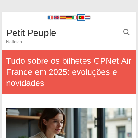
Petit Peuple
Notícias
Tudo sobre os bilhetes GPNet Air
France em 2025: evoluções e
novidades