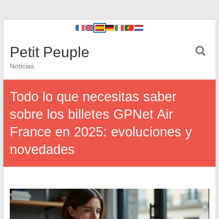
Petit Peuple
Noticias
Todo lo que necesitas saber
sobre los billetes GPNet Air
France en 2025: evoluciones y
novedades