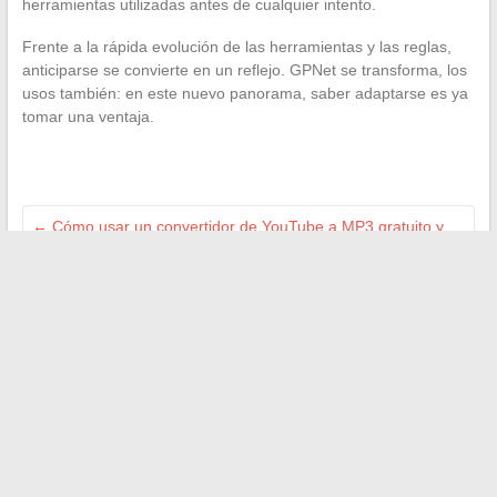
herramientas utilizadas antes de cualquier intento.
Frente a la rápida evolución de las herramientas y las reglas,
anticiparse se convierte en un reflejo. GPNet se transforma, los
usos también: en este nuevo panorama, saber adaptarse es ya
tomar una ventaja.
←
Cómo usar un convertidor de YouTube a MP3 gratuito y
rápido con facilidad
Los perros robots: ¿revolución tecnológica o futuro
compañero doméstico?
→
Buscar