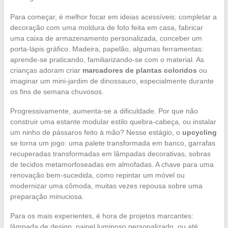
Para começar, é melhor focar em ideias acessíveis: completar a
decoração com uma moldura de foto feita em casa, fabricar
uma caixa de armazenamento personalizada, conceber um
porta-lápis gráfico. Madeira, papelão, algumas ferramentas:
aprende-se praticando, familiarizando-se com o material. As
crianças adoram criar
marcadores de plantas coloridos
ou
imaginar um mini-jardim de dinossauro, especialmente durante
os fins de semana chuvosos.
Progressivamente, aumenta-se a dificuldade. Por que não
construir uma estante modular estilo quebra-cabeça, ou instalar
um ninho de pássaros feito à mão? Nesse estágio, o
upcycling
se torna um jogo: uma palete transformada em banco, garrafas
recuperadas transformadas em lâmpadas decorativas, sobras
de tecidos metamorfoseadas em almofadas. A chave para uma
renovação bem-sucedida, como repintar um móvel ou
modernizar uma cômoda, muitas vezes repousa sobre uma
preparação minuciosa.
Para os mais experientes, é hora de projetos marcantes:
lâmpada de design, painel luminoso personalizado, ou até