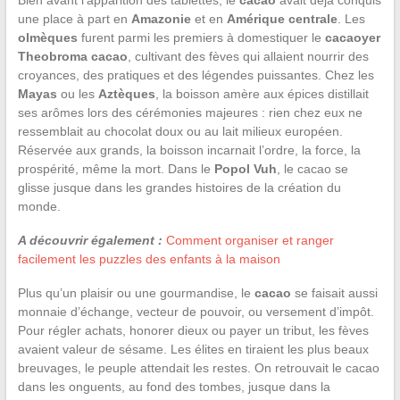
une place à part en
Amazonie
et en
Amérique centrale
. Les
olmèques
furent parmi les premiers à domestiquer le
cacaoyer
Theobroma cacao
, cultivant des fèves qui allaient nourrir des
croyances, des pratiques et des légendes puissantes. Chez les
Mayas
ou les
Aztèques
, la boisson amère aux épices distillait
ses arômes lors des cérémonies majeures : rien chez eux ne
ressemblait au chocolat doux ou au lait milieux européen.
Réservée aux grands, la boisson incarnait l’ordre, la force, la
prospérité, même la mort. Dans le
Popol Vuh
, le cacao se
glisse jusque dans les grandes histoires de la création du
monde.
A découvrir également :
Comment organiser et ranger
facilement les puzzles des enfants à la maison
Plus qu’un plaisir ou une gourmandise, le
cacao
se faisait aussi
monnaie d’échange, vecteur de pouvoir, ou versement d’impôt.
Pour régler achats, honorer dieux ou payer un tribut, les fèves
avaient valeur de sésame. Les élites en tiraient les plus beaux
breuvages, le peuple attendait les restes. On retrouvait le cacao
dans les onguents, au fond des tombes, jusque dans la