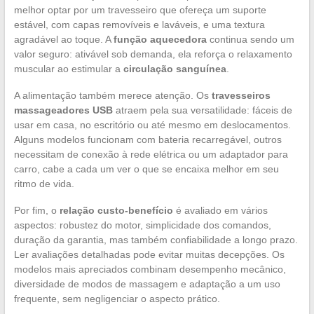
melhor optar por um travesseiro que ofereça um suporte
estável, com capas removíveis e laváveis, e uma textura
agradável ao toque. A
função aquecedora
continua sendo um
valor seguro: ativável sob demanda, ela reforça o relaxamento
muscular ao estimular a
circulação sanguínea
.
A alimentação também merece atenção. Os
travesseiros
massageadores USB
atraem pela sua versatilidade: fáceis de
usar em casa, no escritório ou até mesmo em deslocamentos.
Alguns modelos funcionam com bateria recarregável, outros
necessitam de conexão à rede elétrica ou um adaptador para
carro, cabe a cada um ver o que se encaixa melhor em seu
ritmo de vida.
Por fim, o
relação custo-benefício
é avaliado em vários
aspectos: robustez do motor, simplicidade dos comandos,
duração da garantia, mas também confiabilidade a longo prazo.
Ler avaliações detalhadas pode evitar muitas decepções. Os
modelos mais apreciados combinam desempenho mecânico,
diversidade de modos de massagem e adaptação a um uso
frequente, sem negligenciar o aspecto prático.