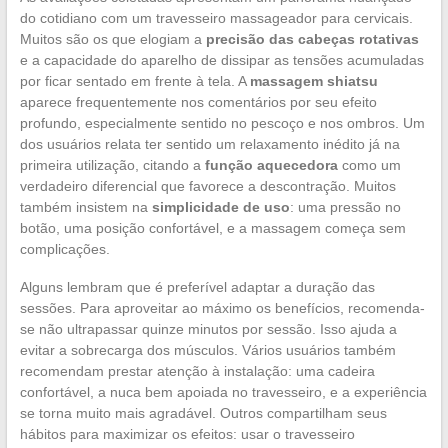
do cotidiano com um travesseiro massageador para cervicais.
Muitos são os que elogiam a
precisão das cabeças rotativas
e a capacidade do aparelho de dissipar as tensões acumuladas
por ficar sentado em frente à tela. A
massagem shiatsu
aparece frequentemente nos comentários por seu efeito
profundo, especialmente sentido no pescoço e nos ombros. Um
dos usuários relata ter sentido um relaxamento inédito já na
primeira utilização, citando a
função aquecedora
como um
verdadeiro diferencial que favorece a descontração. Muitos
também insistem na
simplicidade de uso
: uma pressão no
botão, uma posição confortável, e a massagem começa sem
complicações.
Alguns lembram que é preferível adaptar a duração das
sessões. Para aproveitar ao máximo os benefícios, recomenda-
se não ultrapassar quinze minutos por sessão. Isso ajuda a
evitar a sobrecarga dos músculos. Vários usuários também
recomendam prestar atenção à instalação: uma cadeira
confortável, a nuca bem apoiada no travesseiro, e a experiência
se torna muito mais agradável. Outros compartilham seus
hábitos para maximizar os efeitos: usar o travesseiro