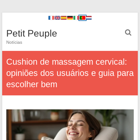
Petit Peuple
Notícias
Cushion de massagem cervical:
opiniões dos usuários e guia para
escolher bem