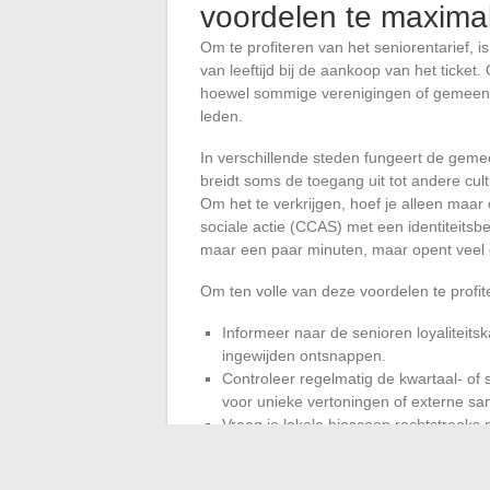
voordelen te maxima
Om te profiteren van het seniorentarief, 
van leeftijd bij de aankoop van het ticket
hoewel sommige verenigingen of gemeente
leden.
In verschillende steden fungeert de gemee
breidt soms de toegang uit tot andere cultu
Om het te verkrijgen, hoef je alleen maa
sociale actie (CCAS) met een identiteitsb
maar een paar minuten, maar opent veel
Om ten volle van deze voordelen te profite
Informeer naar de senioren loyaliteit
ingewijden ontsnappen.
Controleer regelmatig de kwartaal- o
voor unieke vertoningen of externe s
Vraag je lokale bioscoop rechtstreeks
gemeentes: sommige gereserveerde aa
worden gecombineerd met de klassieke