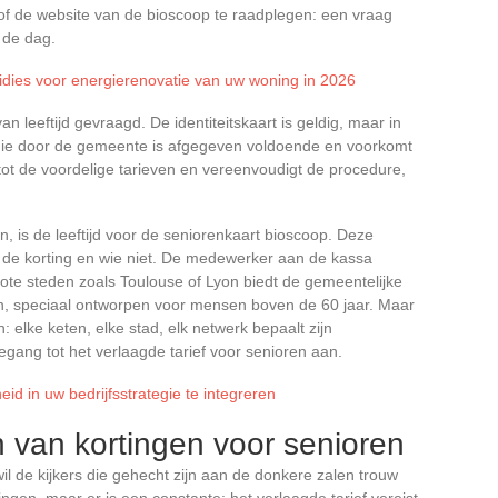
n of de website van de bioscoop te raadplegen: een vraag
 de dag.
sidies voor energierenovatie van uw woning in 2026
 leeftijd gevraagd. De identiteitskaart is geldig, maar in
die door de gemeente is afgegeven voldoende en voorkomt
 tot de voordelige tarieven en vereenvoudigt de procedure,
n, is de leeftijd voor de seniorenkaart bioscoop. Deze
p de korting en wie niet. De medewerker aan de kassa
grote steden zoals Toulouse of Lyon biedt de gemeentelijke
en, speciaal ontworpen voor mensen boven de 60 jaar. Maar
n: elke keten, elke stad, elk netwerk bepaalt zijn
gang tot het verlaagde tarief voor senioren aan.
id in uw bedrijfsstrategie te integreren
 van kortingen voor senioren
il de kijkers die gehecht zijn aan de donkere zalen trouw
lingen, maar er is een constante: het verlaagde tarief vereist