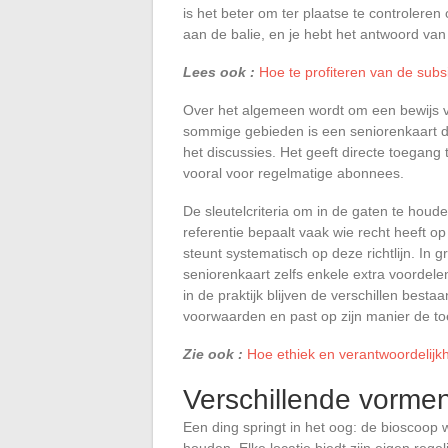
is het beter om ter plaatse te controlere
aan de balie, en je hebt het antwoord van
Lees ook :
Hoe te profiteren van de sub
Over het algemeen wordt om een bewijs van
sommige gebieden is een seniorenkaart 
het discussies. Het geeft directe toegang
vooral voor regelmatige abonnees.
De sleutelcriteria om in de gaten te houde
referentie bepaalt vaak wie recht heeft o
steunt systematisch op deze richtlijn. In 
seniorenkaart zelfs enkele extra voordel
in de praktijk blijven de verschillen bestaa
voorwaarden en past op zijn manier de toe
Zie ook :
Hoe ethiek en verantwoordelijkhe
Verschillende vormen
Een ding springt in het oog: de bioscoop w
houden. Elke locatie biedt zijn eigen rege