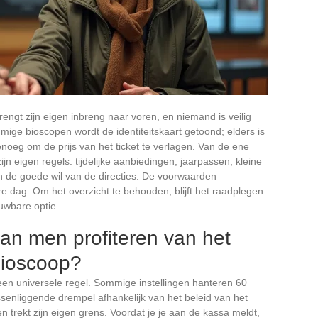
rengt zijn eigen inbreng naar voren, en niemand is veilig
ige bioscopen wordt de identiteitskaart getoond; elders is
noeg om de prijs van het ticket te verlagen. Van de ene
jn eigen regels: tijdelijke aanbiedingen, jaarpassen, kleine
n de goede wil van de directies. De voorwaarden
dag. Om het overzicht te behouden, blijft het raadplegen
ouwbare optie.
kan men profiteren van het
 bioscoop?
een universele regel. Sommige instellingen hanteren 60
ssenliggende drempel afhankelijk van het beleid van het
trekt zijn eigen grens. Voordat je je aan de kassa meldt,