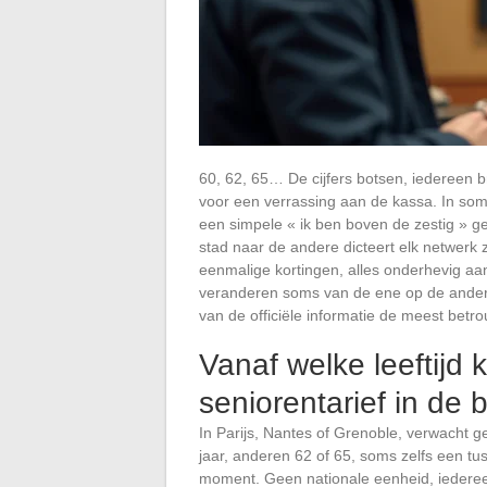
60, 62, 65… De cijfers botsen, iedereen b
voor een verrassing aan de kassa. In somm
een simpele « ik ben boven de zestig » ge
stad naar de andere dicteert elk netwerk zi
eenmalige kortingen, alles onderhevig aa
veranderen soms van de ene op de andere 
van de officiële informatie de meest betr
Vanaf welke leeftijd 
seniorentarief in de
In Parijs, Nantes of Grenoble, verwacht g
jaar, anderen 62 of 65, soms zelfs een tu
moment. Geen nationale eenheid, iedereen 