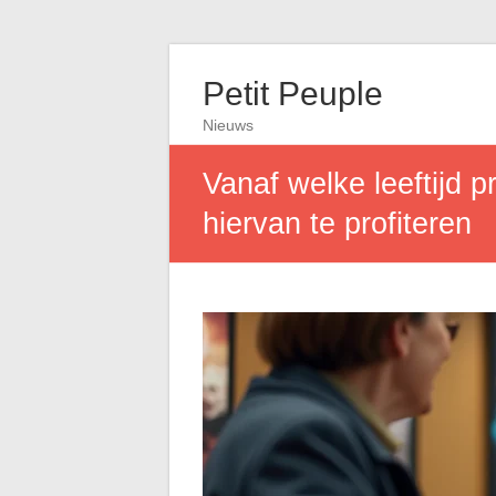
Petit Peuple
Nieuws
Vanaf welke leeftijd 
hiervan te profiteren