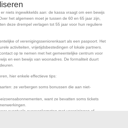
liseren
is er niets ingewikkelds aan: de kassa vraagt om een bewijs
. Over het algemeen moet je tussen de 60 en 65 jaar zijn,
n deze drempel verlagen tot 55 jaar voor hun reguliere
ntelijke of verenigingsseniorenkaart als een paspoort. Het
rele activiteiten, vrijetijdsbestedingen of lokale partners.
r contact op te nemen met het gemeentelijke centrum voor
ewijs en een bewijs van woonadres. De formaliteit duurt
 deuren.
ren, hier enkele effectieve tips:
skaarten: ze verbergen soms bonussen die aan niet-
f seizoensabonnementen, want ze bevatten soms tickets
amenwerkingen.
 naar eventuele overeenkomsten met verenigingen of
nbiedingen blijven discreet en kunnen aangenaam
 kortingen.