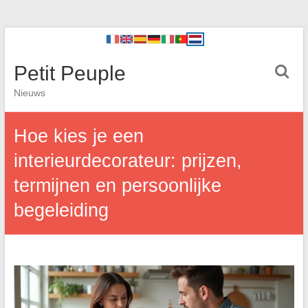
Petit Peuple
Nieuws
Hoe kies je een
interieurdecorateur: prijzen,
termijnen en persoonlijke
begeleiding