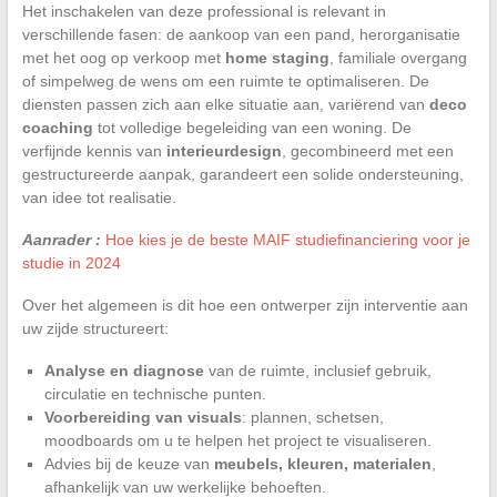
Het inschakelen van deze professional is relevant in
verschillende fasen: de aankoop van een pand, herorganisatie
met het oog op verkoop met
home staging
, familiale overgang
of simpelweg de wens om een ruimte te optimaliseren. De
diensten passen zich aan elke situatie aan, variërend van
deco
coaching
tot volledige begeleiding van een woning. De
verfijnde kennis van
interieurdesign
, gecombineerd met een
gestructureerde aanpak, garandeert een solide ondersteuning,
van idee tot realisatie.
Aanrader :
Hoe kies je de beste MAIF studiefinanciering voor je
studie in 2024
Over het algemeen is dit hoe een ontwerper zijn interventie aan
uw zijde structureert:
Analyse en diagnose
van de ruimte, inclusief gebruik,
circulatie en technische punten.
Voorbereiding van visuals
: plannen, schetsen,
moodboards om u te helpen het project te visualiseren.
Advies bij de keuze van
meubels, kleuren, materialen
,
afhankelijk van uw werkelijke behoeften.