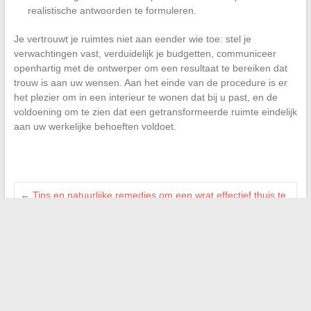
realistische antwoorden te formuleren.
Je vertrouwt je ruimtes niet aan eender wie toe: stel je
verwachtingen vast, verduidelijk je budgetten, communiceer
openhartig met de ontwerper om een resultaat te bereiken dat
trouw is aan uw wensen. Aan het einde van de procedure is er
het plezier om in een interieur te wonen dat bij u past, en de
voldoening om te zien dat een getransformeerde ruimte eindelijk
aan uw werkelijke behoeften voldoet.
←
Tips en natuurlijke remedies om een wrat effectief thuis te
verwijderen
Hoe ethiek en verantwoordelijkheid in uw bedrijfsstrategie te
integreren
→
Zoeken