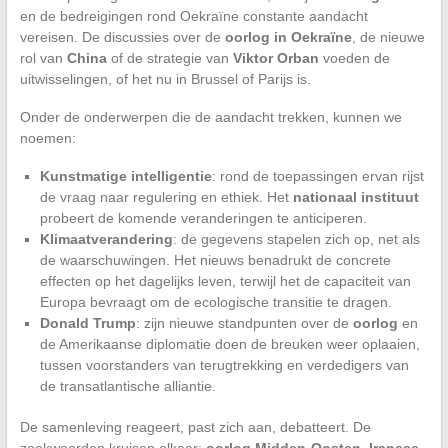
en de bedreigingen rond Oekraïne constante aandacht
vereisen. De discussies over de
oorlog in Oekraïne
, de nieuwe
rol van
China
of de strategie van
Viktor Orban
voeden de
uitwisselingen, of het nu in Brussel of Parijs is.
Onder de onderwerpen die de aandacht trekken, kunnen we
noemen:
Kunstmatige intelligentie
: rond de toepassingen ervan rijst
de vraag naar regulering en ethiek. Het
nationaal instituut
probeert de komende veranderingen te anticiperen.
Klimaatverandering
: de gegevens stapelen zich op, net als
de waarschuwingen. Het nieuws benadrukt de concrete
effecten op het dagelijks leven, terwijl het de capaciteit van
Europa bevraagt om de ecologische transitie te dragen.
Donald Trump
: zijn nieuwe standpunten over de
oorlog
en
de Amerikaanse diplomatie doen de breuken weer oplaaien,
tussen voorstanders van terugtrekking en verdedigers van
de transatlantische alliantie.
De samenleving reageert, past zich aan, debatteert. De
zoekwoorden kruisen elkaar:
oorlog Midden-Oosten
,
Iranese