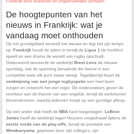
Frankrijk door boeiende en ongebruikelijke verhalen
De hoogtepunten van het
nieuws in Frankrijk: wat je
vandaag moet onthouden
Op het grondgebied versnelt het nieuws en legt het zijn tempo
op.
Frankrijk
houdt de adem in terwijl de
Ligue 1
de hoofdrol
speelt en een drama de wereld van rugby opschudt.
Gisteravond lanceerde de wedstrijd
Brest-Lens
de nieuwe
sportdag, wat de spanning benadrukt die heerst in een
competitie waar elk punt zwaar weegt. Tegelijkertijd baart de
verdwijning van een jonge rugbyspeler
een heel team
zorgen en ontwricht het een regio. De onderzoekers geven de
voorkeur aan de theorie van een ongeluk, terwijl de eerbetonen
binnenstromen, waarbij iedereen hoopt op een gunstige afloop.
Op een ander vlak heeft de
NBA
hard toegeslagen:
LeBron
James
heeft de wedstrijd tegen Houston omgedraaid tijdens de
eerste ronde van de play-offs
, terwijl de prestatie van
Wembanyama
, geprezen door zijn collega’s, zijn