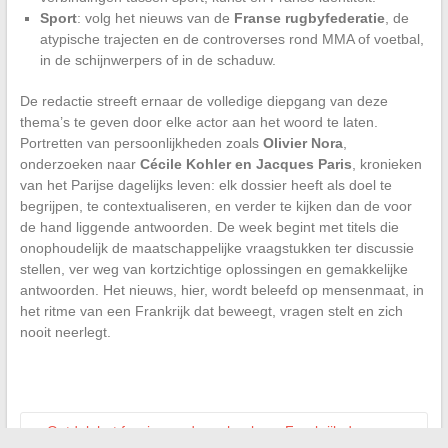
Sport
: volg het nieuws van de
Franse rugbyfederatie
, de
atypische trajecten en de controverses rond MMA of voetbal,
in de schijnwerpers of in de schaduw.
De redactie streeft ernaar de volledige diepgang van deze
thema’s te geven door elke actor aan het woord te laten.
Portretten van persoonlijkheden zoals
Olivier Nora
,
onderzoeken naar
Cécile Kohler en Jacques Paris
, kronieken
van het Parijse dagelijks leven: elk dossier heeft als doel te
begrijpen, te contextualiseren, en verder te kijken dan de voor
de hand liggende antwoorden. De week begint met titels die
onophoudelijk de maatschappelijke vraagstukken ter discussie
stellen, ver weg van kortzichtige oplossingen en gemakkelijke
antwoorden. Het nieuws, hier, wordt beleefd op mensenmaat, in
het ritme van een Frankrijk dat beweegt, vragen stelt en zich
nooit neerlegt.
←
Ontdek het fascinerende verhaal van Frankrijk door