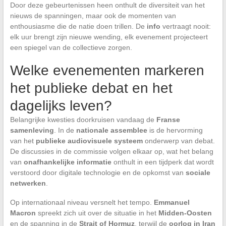
Door deze gebeurtenissen heen onthult de diversiteit van het
nieuws de spanningen, maar ook de momenten van
enthousiasme die de natie doen trillen. De
info
vertraagt nooit:
elk uur brengt zijn nieuwe wending, elk evenement projecteert
een spiegel van de collectieve zorgen.
Welke evenementen markeren
het publieke debat en het
dagelijks leven?
Belangrijke kwesties doorkruisen vandaag de
Franse
samenleving
. In de
nationale assemblee
is de hervorming
van het
publieke audiovisuele systeem
onderwerp van debat.
De discussies in de commissie volgen elkaar op, wat het belang
van
onafhankelijke informatie
onthult in een tijdperk dat wordt
verstoord door digitale technologie en de opkomst van
sociale
netwerken
.
Op internationaal niveau versnelt het tempo.
Emmanuel
Macron
spreekt zich uit over de situatie in het
Midden-Oosten
en de spanning in de
Strait of Hormuz
, terwijl de
oorlog in Iran