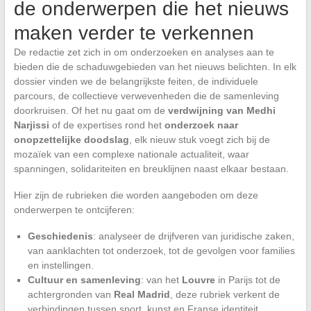
de onderwerpen die het nieuws
maken verder te verkennen
De redactie zet zich in om onderzoeken en analyses aan te
bieden die de schaduwgebieden van het nieuws belichten. In elk
dossier vinden we de belangrijkste feiten, de individuele
parcours, de collectieve verwevenheden die de samenleving
doorkruisen. Of het nu gaat om de
verdwijning van Medhi
Narjissi
of de expertises rond het
onderzoek naar
onopzettelijke doodslag
, elk nieuw stuk voegt zich bij de
mozaïek van een complexe nationale actualiteit, waar
spanningen, solidariteiten en breuklijnen naast elkaar bestaan.
Hier zijn de rubrieken die worden aangeboden om deze
onderwerpen te ontcijferen:
Geschiedenis
: analyseer de drijfveren van juridische zaken,
van aanklachten tot onderzoek, tot de gevolgen voor families
en instellingen.
Cultuur en samenleving
: van het
Louvre
in Parijs tot de
achtergronden van
Real Madrid
, deze rubriek verkent de
verbindingen tussen sport, kunst en Franse identiteit.