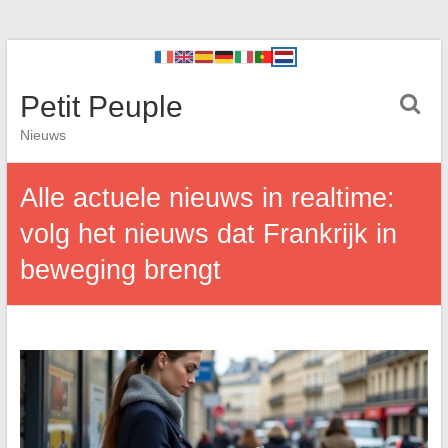
Petit Peuple
Nieuws
Alle actuele nieuws in realtime:
volg het nieuws dat Frankrijk in
beweging brengt