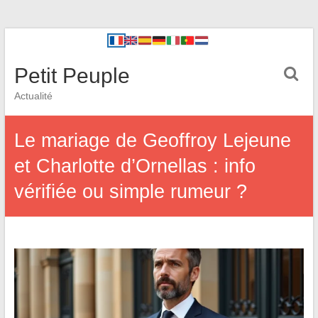
Petit Peuple
Actualité
Le mariage de Geoffroy Lejeune
et Charlotte d’Ornellas : info
vérifiée ou simple rumeur ?