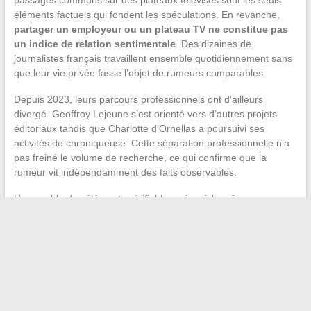
éléments factuels qui fondent les spéculations. En revanche,
partager un employeur ou un plateau TV ne constitue pas
un indice de relation sentimentale
. Des dizaines de
journalistes français travaillent ensemble quotidiennement sans
que leur vie privée fasse l’objet de rumeurs comparables.
Depuis 2023, leurs parcours professionnels ont d’ailleurs
divergé. Geoffroy Lejeune s’est orienté vers d’autres projets
éditoriaux tandis que Charlotte d’Ornellas a poursuivi ses
activités de chroniqueuse. Cette séparation professionnelle n’a
pas freiné le volume de recherche, ce qui confirme que la
rumeur vit indépendamment des faits observables.
L’ensemble des éléments vérifiables mène à la même
conclusion : aucun mariage documenté, aucune relation
confirmée, aucune source primaire exploitable. La persistance
de cette requête illustre davantage le fonctionnement des
algorithmes de suggestion que la réalité de la vie privée de deux
journalistes. Le dernier fait objectif reste leur collaboration
passée au sein d’une même rédaction, un cadre professionnel
qui n’a jamais impliqué quoi que ce soit d’autre dans les