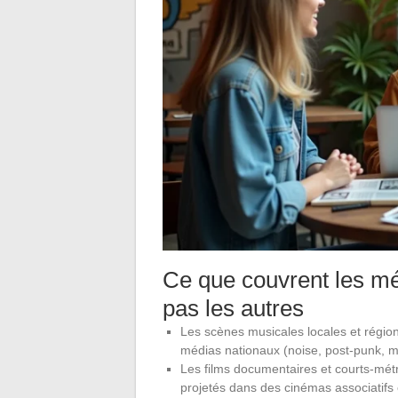
Ce que couvrent les mé
pas les autres
Les scènes musicales locales et régio
médias nationaux (noise, post-punk, 
Les films documentaires et courts-mét
projetés dans des cinémas associatifs o