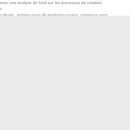
, avec une analyse de fond sur les processus de création,
l
lturel : artistes issus de territoires ruraux, créateurs sans
ndépendante : analyse contre
l et une critique indépendante ne tient pas au ton, mais à la
de la publicité d’un distributeur de films a peu d’intérêt à
es.
L’indépendance économique conditionne la liberté
webzines musicaux et les radios associatives partagent un
ur les abonnements, les subventions publiques ou le
ies culturelles. Cette structure leur permet de produire une
tage sur un festival dans un média indépendant ne se limite
les conditions de travail des intermittents, le rapport au
séquences.
Le reportage culturel indépendant traite la
 comme un produit.