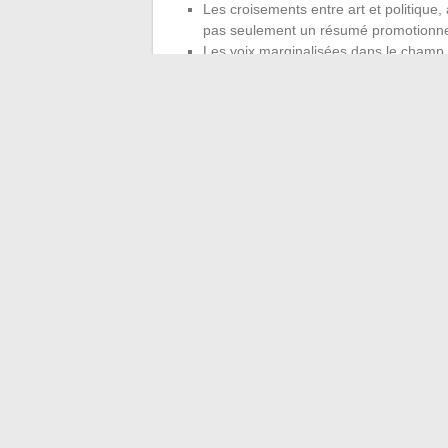
Les croisements entre art et politique
pas seulement un résumé promotionne
Les voix marginalisées dans le champ cu
réseau parisien, collectifs autogérés
Critique culturelle i
promotion
La différence entre un article promotionne
relation avec l’objet. Un média qui dépend 
publier une critique négative de ses sorti
éditoriale.
Les revues de cinéma indépendantes, les 
point commun : leur financement repose s
bénévolat, pas sur la publicité des industr
analyse qui ne doit rien à personne.
Cela se traduit dans le contenu. Un repor
pas à lister la programmation. Il interroge 
public, les choix artistiques et leurs con
culture comme un fait de société, pas