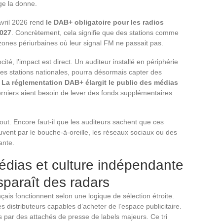
ge la donne.
 avril 2026 rend
le DAB+ obligatoire pour les radios
2027
. Concrètement, cela signifie que des stations comme
zones périurbaines où leur signal FM ne passait pas.
té, l’impact est direct. Un auditeur installé en périphérie
es stations nationales, pourra désormais capter des
.
La réglementation DAB+ élargit le public des médias
niers aient besoin de lever des fonds supplémentaires
out. Encore faut-il que les auditeurs sachent que ces
uvent par le bouche-à-oreille, les réseaux sociaux ou des
ante.
édias et culture indépendante
sparaît des radars
ais fonctionnent selon une logique de sélection étroite.
s distributeurs capables d’acheter de l’espace publicitaire.
par des attachés de presse de labels majeurs. Ce tri