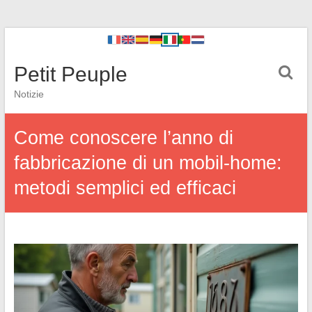
Petit Peuple
Notizie
Come conoscere l’anno di
fabbricazione di un mobil-home:
metodi semplici ed efficaci