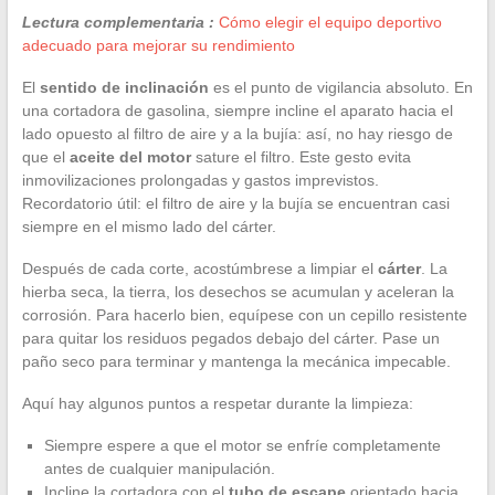
Lectura complementaria :
Cómo elegir el equipo deportivo
adecuado para mejorar su rendimiento
El
sentido de inclinación
es el punto de vigilancia absoluto. En
una cortadora de gasolina, siempre incline el aparato hacia el
lado opuesto al filtro de aire y a la bujía: así, no hay riesgo de
que el
aceite del motor
sature el filtro. Este gesto evita
inmovilizaciones prolongadas y gastos imprevistos.
Recordatorio útil: el filtro de aire y la bujía se encuentran casi
siempre en el mismo lado del cárter.
Después de cada corte, acostúmbrese a limpiar el
cárter
. La
hierba seca, la tierra, los desechos se acumulan y aceleran la
corrosión. Para hacerlo bien, equípese con un cepillo resistente
para quitar los residuos pegados debajo del cárter. Pase un
paño seco para terminar y mantenga la mecánica impecable.
Aquí hay algunos puntos a respetar durante la limpieza:
Siempre espere a que el motor se enfríe completamente
antes de cualquier manipulación.
Incline la cortadora con el
tubo de escape
orientado hacia