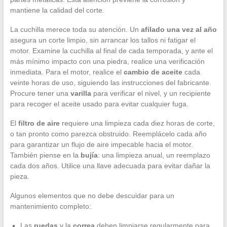
mantiene la calidad del corte.
La cuchilla merece toda su atención. Un
afilado una vez al año
asegura un corte limpio, sin arrancar los tallos ni fatigar el
motor. Examine la cuchilla al final de cada temporada, y ante el
más mínimo impacto con una piedra, realice una verificación
inmediata. Para el motor, realice el
cambio de aceite
cada
veinte horas de uso, siguiendo las instrucciones del fabricante.
Procure tener una
varilla
para verificar el nivel, y un recipiente
para recoger el aceite usado para evitar cualquier fuga.
El
filtro de aire
requiere una limpieza cada diez horas de corte,
o tan pronto como parezca obstruido. Reemplácelo cada año
para garantizar un flujo de aire impecable hacia el motor.
También piense en la
bujía
: una limpieza anual, un reemplazo
cada dos años. Utilice una llave adecuada para evitar dañar la
pieza.
Algunos elementos que no debe descuidar para un
mantenimiento completo:
Las
ruedas
y la
correa
deben limpiarse regularmente para