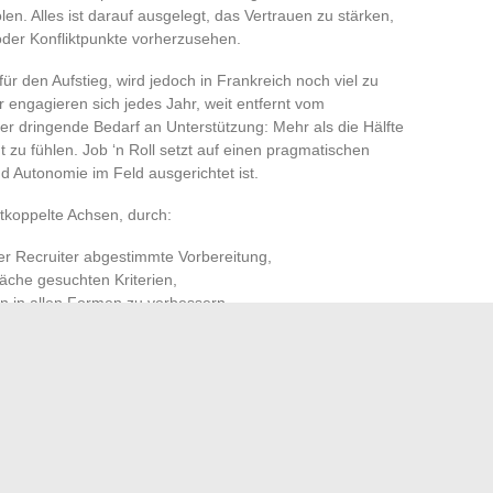
en. Alles ist darauf ausgelegt, das Vertrauen zu stärken,
oder Konfliktpunkte vorherzusehen.
für den Aufstieg, wird jedoch in Frankreich noch viel zu
 engagieren sich jedes Jahr, weit entfernt vom
r dringende Bedarf an Unterstützung: Mehr als die Hälfte
t zu fühlen. Job ‘n Roll setzt auf einen pragmatischen
 Autonomie im Feld ausgerichtet ist.
ntkoppelte Achsen, durch:
der Recruiter abgestimmte Vorbereitung,
äche gesuchten Kriterien,
n in allen Formen zu verbessern.
h der Krise an Nachverfolgung in ihrer Karriere zu mangeln,
rete Lösungen bietet. Diese Werkzeuge zu nutzen,
iter besser zu verstehen, eine lebendige Bewerbung zu
erzielen. Jedes Vorstellungsgespräch als einen weiteren
entscheiden, die Unsicherheiten des Marktes nicht mehr zu
einen unerwarteten Wendepunkt markieren.