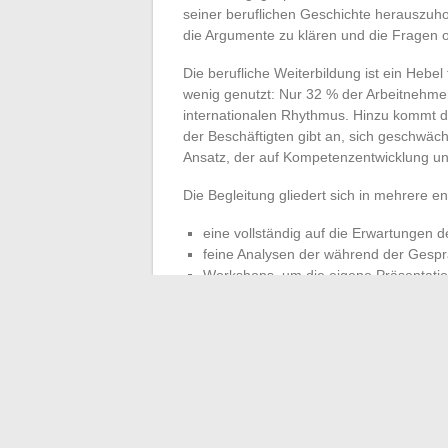
seiner beruflichen Geschichte herauszuhol
die Argumente zu klären und die Fragen 
Die berufliche Weiterbildung ist ein Hebel 
wenig genutzt: Nur 32 % der Arbeitnehmer
internationalen Rhythmus. Hinzu kommt de
der Beschäftigten gibt an, sich geschwäch
Ansatz, der auf Kompetenzentwicklung und
Die Begleitung gliedert sich in mehrere e
eine vollständig auf die Erwartungen 
feine Analysen der während der Gespr
Workshops, um die eigene Präsentatio
Ein Drittel der Arbeitnehmer gibt an, nac
eine Erwartung, auf die das System konk
ermöglicht es, die Erwartungen der Recru
erstellen und langfristig Fortschritte zu 
Schritt zu betrachten, bedeutet, sich zu 
erdulden. Die nächste Äußerung könnte 