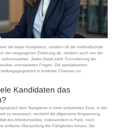
mmer die beste Kompetenz, sondern oft die methodischste
 von der vergangenen Erfahrung ab, sondern auch von der
s vorherzusehen. Jedes Detail zählt: Formulierung der
nüber unerwarteten Fragen. Die spezialisierten
rstellungsgespräche in konkrete Chancen zur
iele Kandidaten das
h?
gsgespräch dem Navigieren in einer turbulenten Zone, in der
heit zu verpassen, verstärkt die allgemeine Anspannung,
ität des Arbeitsmarktes, insbesondere in Paris, noch
die einfache Überprüfung der Fähigkeiten hinaus: Sie