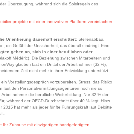
 der Überzeugung, während sich die Spielregeln des
obilienprojekte mit einer innovativen Plattform vereinfachen
ie Orientierung dauerhaft erschüttert
: Stellenabbau,
 ein Gefühl der Unsicherheit, das überall eindringt. Eine
gten geben an, sich in einer beruflichen oder
lakoff Médéric). Die Beziehung zwischen Mitarbeitern und
nionWay glauben fast ein Drittel der Arbeitnehmer (32 %),
cheidenden Zeit nicht mehr in ihrer Entwicklung unterstützt.
 ein Vorstellungsgespräch vorzubereiten. Stress, das Risiko
n laut den Personalvermittlungsagenturen noch nie so
 Arbeitnehmer die berufliche Weiterbildung: Nur 32 % der
für, während der OECD-Durchschnitt über 40 % liegt. Hinzu
r 2015 hat mehr als jeder fünfte Führungskraft laut Deloitte
lt.
e Ihr Zuhause mit einzigartigen handgefertigten